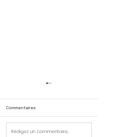
Commentaires
Rédigez un commentaire...
Dette publique : un
Taux d’intérêt 